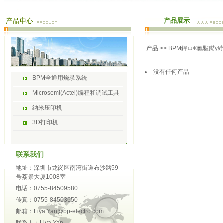
产品展示
产品
>>
BPM鍏ㄩ€氱敤鐑у
没有任何产品
BPM全通用烧录系统
Microsemi(Actel)编程和调试工具
纳米压印机
3D打印机
联系我们
地址：深圳市龙岗区南湾街道布沙路59
号荔景大厦1008室
电话：0755-84509580
传真：0755-84503650
邮箱：Liya.Yan@bp-electro.com
联系人：Liya Yan