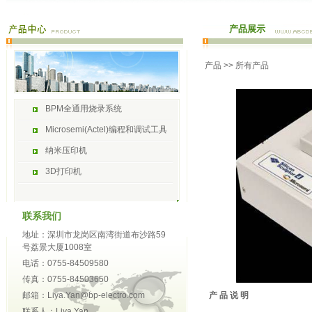
产品展示
产品
>> 所有产品
BPM全通用烧录系统
Microsemi(Actel)编程和调试工具
纳米压印机
3D打印机
联系我们
地址：深圳市龙岗区南湾街道布沙路59
号荔景大厦1008室
电话：0755-84509580
传真：0755-84503650
邮箱：Liya.Yan@bp-electro.com
产 品 说 明
联系人：Liya Yan